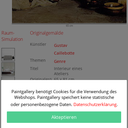
65 cm
Raum-
Originalgemälde
Simulation
Künstler
Gustav
Caillebotte
Themen
Genre
Titel
Interieur eines
Ateliers
Originalgrö
65 x 81 cm
ße
Technik
Öl/Leinwand
Gemälde
Paintgallery benötigt Cookies für die Verwendung des
Nr
Webshops. Paintgallery speichert keine statistische
BA176792
oder personenbezogene Daten.
Datenschutzerklärung
.
Akteptieren