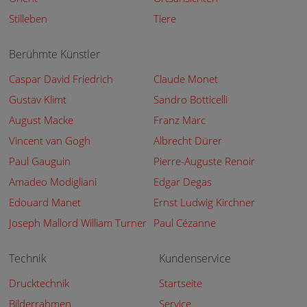
Stilleben
Tiere
Berühmte Künstler
Caspar David Friedrich
Claude Monet
Gustav Klimt
Sandro Botticelli
August Macke
Franz Marc
Vincent van Gogh
Albrecht Dürer
Paul Gauguin
Pierre-Auguste Renoir
Amadeo Modigliani
Edgar Degas
Edouard Manet
Ernst Ludwig Kirchner
Joseph Mallord William Turner
Paul Cézanne
Technik
Kundenservice
Drucktechnik
Startseite
Bilderrahmen
Service