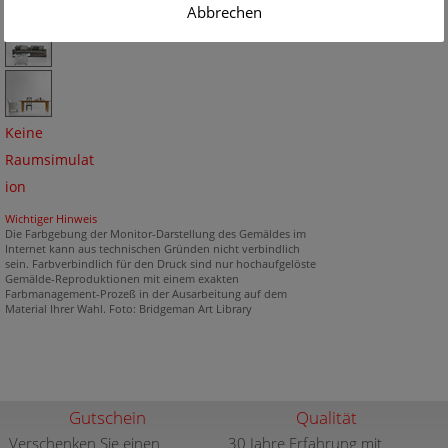
Abbrechen
Keine
Raumsimulat
ion
Wichtiger Hinweis
Die Farbgebung der Monitor-Darstellung des Gemäldes im
Internet kann aus technischen Gründen nicht verbindlich
sein. Farbverbindlich für den Druck sind nur hochaufgelöste
Gemälde-Reproduktionen mit einem exakten
Farbmanagement-Prozeß in der Ausarbeitung auf dem
Material Ihrer Wahl. Foto: Bridgeman Art Library
Gutschein
Qualität
Verschenken Sie einen
30 Jahre Erfahrung mit