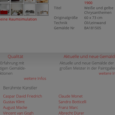
1900
Titel
Weiße und gelbe
Chrysanthemen
Originalgröße
60 x 73 cm
eine Raumsimulation
Technik
Öl/Leinwand
Gemälde Nr
BA181505
Qualität
Aktuelle und neue Gemäld
 Erfahrung mit
Aktuelle und neue Gemälde der
tigen Gemälde-
großen Meister in der Paintgalle
ktionen
weitere I
weitere Infos
Berühmte Künstler
Caspar David Friedrich
Claude Monet
Gustav Klimt
Sandro Botticelli
August Macke
Franz Marc
Vincent van Gogh
Albrecht Dürer