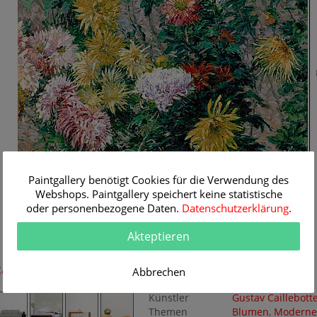
7
Paintgallery benötigt Cookies für die Verwendung des
Webshops. Paintgallery speichert keine statistische
oder personenbezogene Daten.
Datenschutzerklärung
.
Akteptieren
60 cm
Raum-Simulation
Originalgemälde
Abbrechen
Künstler
Gustav Caillebott
Themen
Blumen
,
Moderne