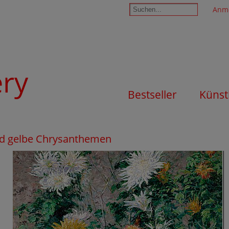
Anm
ery
Bestseller
Künst
und gelbe Chrysanthemen