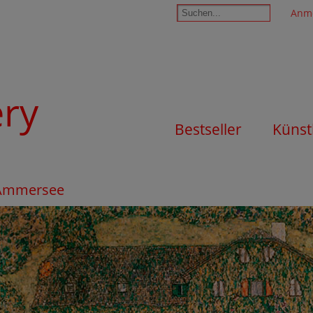
Anm
ery
Bestseller
Künst
 Ammersee