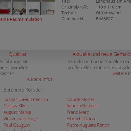
Titel
Landhaus am Am
Originalgröße
110 x 110 cm
Technik
Öl/Leinwand
Gemälde Nr
BA68627
eine Raumsimulation
Qualität
Aktuelle und neue Gemäld
 Erfahrung mit
Aktuelle und neue Gemälde der
tigen Gemälde-
großen Meister in der Paintgalle
ktionen
weitere I
weitere Infos
Berühmte Künstler
Caspar David Friedrich
Claude Monet
Gustav Klimt
Sandro Botticelli
August Macke
Franz Marc
Vincent van Gogh
Albrecht Dürer
Paul Gauguin
Pierre-Auguste Renoir