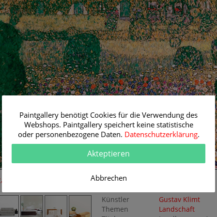
Paintgallery benötigt Cookies für die Verwendung des
Webshops. Paintgallery speichert keine statistische
oder personenbezogene Daten.
Datenschutzerklärung
.
Akteptieren
Abbrechen
Raum-Simulation
Originalgemälde
Künstler
Gustav Klimt
Themen
Landschaft