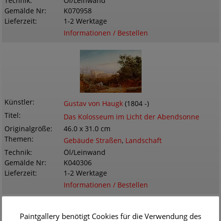
Technik
Öl/Leinwand
Gemälde Nr
K070958
Lieferzeit
1-2 Werktage
Informationen / Bestellen
Künstler
Gustav von Haugk
(1804 -)
Titel
Das Kolosseum im Licht der Abendsonne
Originalgröße
46.0 x 31.0 cm
Themen
Gebäude Straßen
,
Landschaft
Technik
Öl/Leinwand
Gemälde Nr
K040306
Lieferzeit
1-2 Werktage
Informationen / Bestellen
Paintgallery benötigt Cookies für die Verwendung des