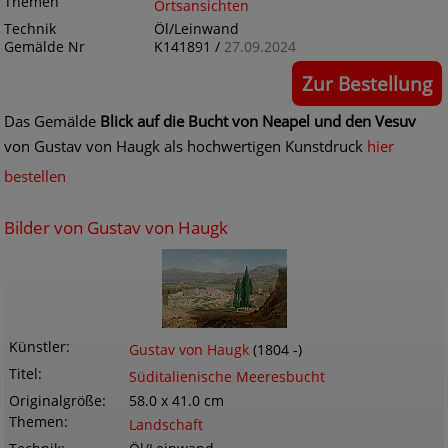
Themen
Ortsansichten
Technik
Öl/Leinwand
Gemälde Nr
K141891 /
27.09.2024
Zur Bestellung
Das Gemälde
Blick auf die Bucht von Neapel und den Vesuv
von Gustav von Haugk als hochwertigen Kunstdruck
hier
bestellen
Bilder von Gustav von Haugk
Künstler
Gustav von Haugk
(1804 -)
Titel
Süditalienische Meeresbucht
Originalgröße
58.0 x 41.0 cm
Themen
Landschaft