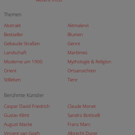
Themen
Abstrakt
Aktmalerei
Bestseller
Blumen
Gebäude Straßen
Genre
Landschaft
Maritimes
Moderne um 1900
Mythologie & Religion
Orient
Ortsansichten
Stilleben
Tiere
Berühmte Künstler
Caspar David Friedrich
Claude Monet
Gustav Klimt
Sandro Botticelli
August Macke
Franz Marc
Vincent van Gogh
Albrecht Dürer