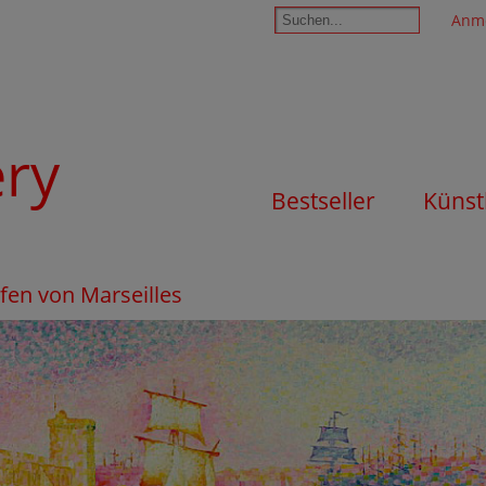
Anm
ery
Bestseller
Künst
fen von Marseilles