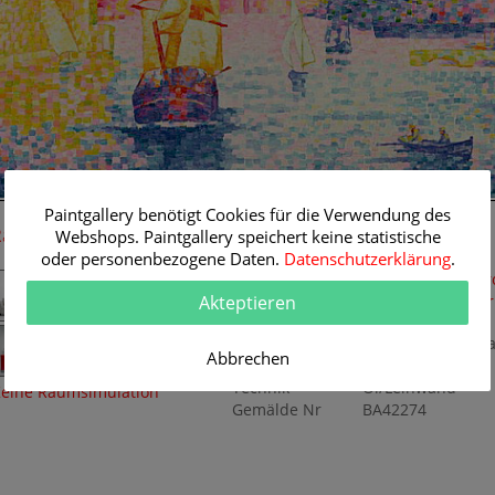
92 cm
Paintgallery benötigt Cookies für die Verwendung des
Raum-Simulation
Originalgemälde
Webshops. Paintgallery speichert keine statistische
oder personenbezogene Daten.
Datenschutzerklärung
.
Künstler
Henri-Edmond Cr
Akteptieren
Themen
Maritimes
,
Moder
1900
Titel
Der Hafen von Mar
Abbrechen
Originalgröße
92 x 65 cm
Technik
Öl/Leinwand
eine Raumsimulation
Gemälde Nr
BA42274