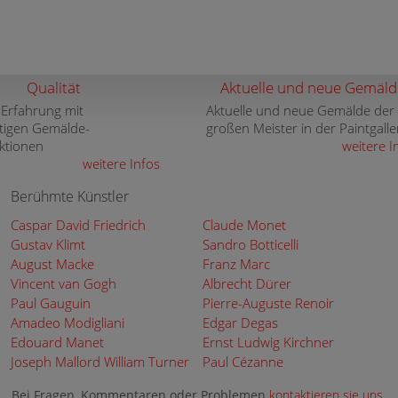
Qualität
Aktuelle und neue Gemäld
 Erfahrung mit
Aktuelle und neue Gemälde der
tigen Gemälde-
großen Meister in der Paintgalle
ktionen
weitere I
weitere Infos
Berühmte Künstler
Caspar David Friedrich
Claude Monet
Gustav Klimt
Sandro Botticelli
August Macke
Franz Marc
Vincent van Gogh
Albrecht Dürer
Paul Gauguin
Pierre-Auguste Renoir
Amadeo Modigliani
Edgar Degas
Edouard Manet
Ernst Ludwig Kirchner
Joseph Mallord William Turner
Paul Cézanne
Bei Fragen, Kommentaren oder Problemen
kontaktieren sie uns
.