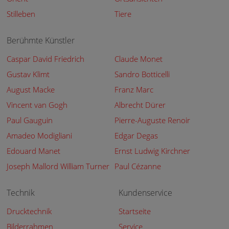
Stilleben
Tiere
Berühmte Künstler
Caspar David Friedrich
Claude Monet
Gustav Klimt
Sandro Botticelli
August Macke
Franz Marc
Vincent van Gogh
Albrecht Dürer
Paul Gauguin
Pierre-Auguste Renoir
Amadeo Modigliani
Edgar Degas
Edouard Manet
Ernst Ludwig Kirchner
Joseph Mallord William Turner
Paul Cézanne
Technik
Kundenservice
Drucktechnik
Startseite
Bilderrahmen
Service