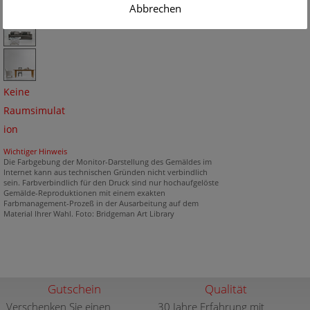
Abbrechen
Keine
Raumsimulat
ion
Wichtiger Hinweis
Die Farbgebung der Monitor-Darstellung des Gemäldes im
Internet kann aus technischen Gründen nicht verbindlich
sein. Farbverbindlich für den Druck sind nur hochaufgelöste
Gemälde-Reproduktionen mit einem exakten
Farbmanagement-Prozeß in der Ausarbeitung auf dem
Material Ihrer Wahl. Foto: Bridgeman Art Library
Gutschein
Qualität
Verschenken Sie einen
30 Jahre Erfahrung mit