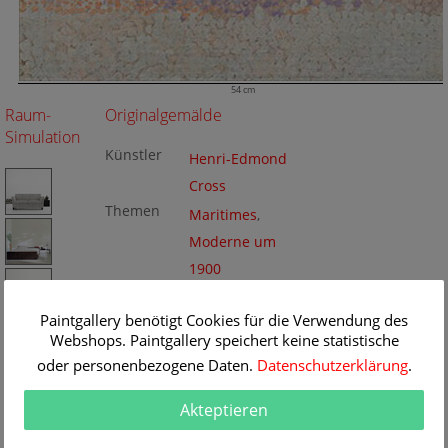
54 cm
Raum-
Originalgemälde
Simulation
Künstler
Henri-Edmond
Cross
Themen
Maritimes
,
Moderne um
1900
Titel
Die Iles d'Or
Originalgrö
54 x 59 cm
Paintgallery benötigt Cookies für die Verwendung des
ße
Technik
Webshops. Paintgallery speichert keine statistische
Öl/Leinwand
Gemälde
oder personenbezogene Daten.
Datenschutzerklärung
.
Nr
BA57621
Akteptieren