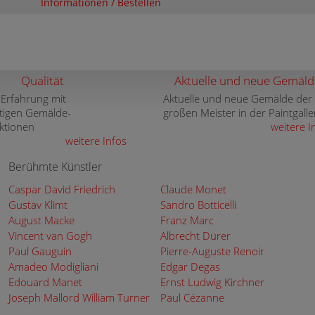
Informationen / Bestellen
Qualität
Aktuelle und neue Gemäld
 Erfahrung mit
Aktuelle und neue Gemälde der
tigen Gemälde-
großen Meister in der Paintgalle
ktionen
weitere I
weitere Infos
Berühmte Künstler
Caspar David Friedrich
Claude Monet
Gustav Klimt
Sandro Botticelli
August Macke
Franz Marc
Vincent van Gogh
Albrecht Dürer
Paul Gauguin
Pierre-Auguste Renoir
Amadeo Modigliani
Edgar Degas
Edouard Manet
Ernst Ludwig Kirchner
Joseph Mallord William Turner
Paul Cézanne