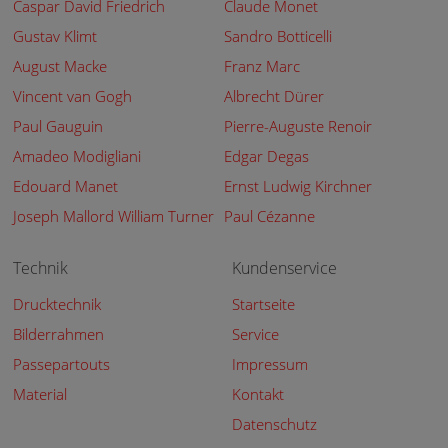
Caspar David Friedrich
Claude Monet
Gustav Klimt
Sandro Botticelli
August Macke
Franz Marc
Vincent van Gogh
Albrecht Dürer
Paul Gauguin
Pierre-Auguste Renoir
Amadeo Modigliani
Edgar Degas
Edouard Manet
Ernst Ludwig Kirchner
Joseph Mallord William Turner
Paul Cézanne
Technik
Kundenservice
Drucktechnik
Startseite
Bilderrahmen
Service
Passepartouts
Impressum
Material
Kontakt
Datenschutz