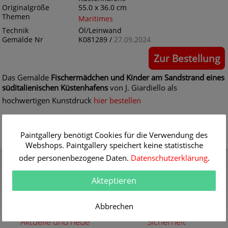
Originalgröße
55.0 x 36.0 cm
Themen
Maritimes
Technik
Öl/Leinwand
Gemälde Nr
K081289 /
27.09.2024
Zur Bestellung
Das Gemälde
Fischermädchen und Kinder am Sandstrand eines
süditalienischen Küstenhafens
von J. Giardiello als
hochwertigen Kunstdruck
hier bestellen
Paintgallery benötigt Cookies für die Verwendung des
Webshops. Paintgallery speichert keine statistische
Gutschein
Qualität
oder personenbezogene Daten.
Datenschutzerklärung
.
Verschenken Sie einen
30 Jahre Erfahrung mit
Gutschein für eine
Akteptieren
hochwertigen Gemälde-
hochwertige Kunstkopie
Reproduktionen
weitere Infos
weitere Infos
Abbrechen
Aktuelle und neue
Sicherheit