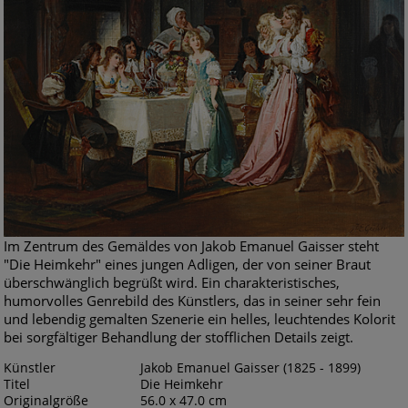
Im Zentrum des Gemäldes von Jakob Emanuel Gaisser steht
"Die Heimkehr" eines jungen Adligen, der von seiner Braut
überschwänglich begrüßt wird. Ein charakteristisches,
humorvolles Genrebild des Künstlers, das in seiner sehr fein
und lebendig gemalten Szenerie ein helles, leuchtendes Kolorit
bei sorgfältiger Behandlung der stofflichen Details zeigt.
Künstler
Jakob Emanuel Gaisser (1825 - 1899)
Titel
Die Heimkehr
Originalgröße
56.0 x 47.0 cm