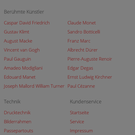
Berühmte Künstler
Caspar David Friedrich
Claude Monet
Gustav Klimt
Sandro Botticelli
August Macke
Franz Marc
Vincent van Gogh
Albrecht Dürer
Paul Gauguin
Pierre-Auguste Renoir
Amadeo Modigliani
Edgar Degas
Edouard Manet
Ernst Ludwig Kirchner
Joseph Mallord William Turner
Paul Cézanne
Technik
Kundenservice
Drucktechnik
Startseite
Bilderrahmen
Service
Passepartouts
Impressum