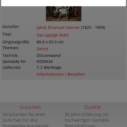
Künstler
Jakob Emanuel Gaisser
(1825 - 1899)
Titel
Das üppige Mahl
Originalgröße
80.0 x 65.0 cm
Themen
Genre
Technik
Öl/Leinwand
Gemälde Nr
K050634
Lieferzeit
1-2 Werktage
Informationen / Bestellen
Gutschein
Qualität
Verschenken Sie einen
30 Jahre Erfahrung mit
Gutschein für eine
hochwertigen Gemälde-
hochwertige Kunstkopie
Reproduktionen