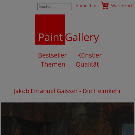
Anmelden
Warenkorb
Paint
Gallery
Bestseller
Künstler
Themen
Qualität
Jakob Emanuel Gaisser - Die Heimkehr