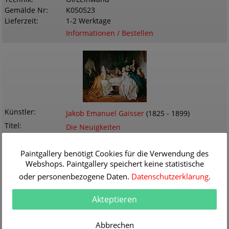
Gemälde Nr
K050523
Lieferzeit
1-2 Werktage
Informationen / Bestellen
Künstler
Jakob Emanuel Gaisser
(1825 - 1899)
Titel
Die Neuigkeiten
Originalgröße
75.0 x 61.0 cm
Themen
Genre
Paintgallery benötigt Cookies für die Verwendung des
Webshops. Paintgallery speichert keine statistische
Technik
Öl/Leinwand
Gemälde Nr
K050517
oder personenbezogene Daten.
Datenschutzerklärung
.
Lieferzeit
1-2 Werktage
Informationen / Bestellen
Akteptieren
Abbrechen