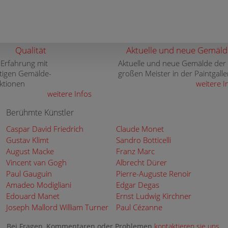
Qualität
Aktuelle und neue Gemäld
 Erfahrung mit
Aktuelle und neue Gemälde der
tigen Gemälde-
großen Meister in der Paintgalle
ktionen
weitere I
weitere Infos
Berühmte Künstler
Caspar David Friedrich
Claude Monet
Gustav Klimt
Sandro Botticelli
August Macke
Franz Marc
Vincent van Gogh
Albrecht Dürer
Paul Gauguin
Pierre-Auguste Renoir
Amadeo Modigliani
Edgar Degas
Edouard Manet
Ernst Ludwig Kirchner
Joseph Mallord William Turner
Paul Cézanne
Bei Fragen, Kommentaren oder Problemen
kontaktieren sie uns
.