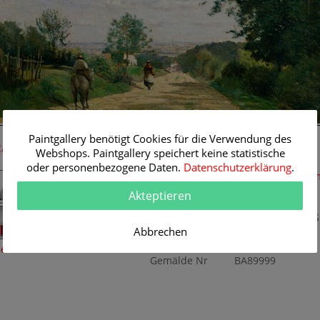
49 cm
Paintgallery benötigt Cookies für die Verwendung des
Raum-Simulation
Originalgemälde
Webshops. Paintgallery speichert keine statistische
oder personenbezogene Daten.
Datenschutzerklärung
.
Künstler
Jean Baptiste Cam
Corot
Akteptieren
Themen
Landschaft
Titel
Die Straße nach S
Abbrechen
Originalgröße
49 x 34 cm
Technik
Öl/Leinwand
eine Raumsimulation
Gemälde Nr
BA89999