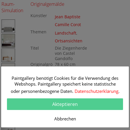
Raum-
Originalgemälde
Simulation
Künstler
Jean Baptiste
Camille Corot
Themen
Landschaft
,
Ortsansichten
Titel
Die Ziegenherde
von Castel
Gandolfo
Originalgrö
78 x 60 cm
ße
Technik
Öl/Leinwand
Gemälde
Paintgallery benötigt Cookies für die Verwendung des
Nr
Webshops. Paintgallery speichert keine statistische
BA182952
oder personenbezogene Daten.
Datenschutzerklärung
.
Akteptieren
Abbrechen