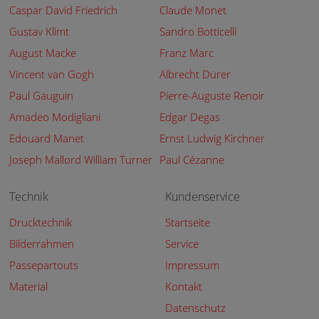
Caspar David Friedrich
Claude Monet
Gustav Klimt
Sandro Botticelli
August Macke
Franz Marc
Vincent van Gogh
Albrecht Dürer
Paul Gauguin
Pierre-Auguste Renoir
Amadeo Modigliani
Edgar Degas
Edouard Manet
Ernst Ludwig Kirchner
Joseph Mallord William Turner
Paul Cézanne
Technik
Kundenservice
Drucktechnik
Startseite
Bilderrahmen
Service
Passepartouts
Impressum
Material
Kontakt
Datenschutz