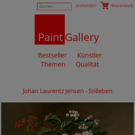
Anmelden
Warenkorb
Paint
Gallery
Bestseller
Künstler
Themen
Qualität
Johan Laurentz Jensen - Stilleben