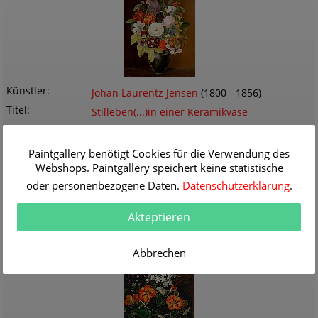
Künstler
Johan Laurentz Jensen
(1800 - 1856)
Titel
Stilleben(...)in einer Keramikvase
Originalgröße
33.0 x 39.0 cm
Themen
Blumen
Paintgallery benötigt Cookies für die Verwendung des
Technik
Öl/Holz
Webshops. Paintgallery speichert keine statistische
Gemälde Nr
K030184
oder personenbezogene Daten.
Datenschutzerklärung
.
Lieferzeit
1-2 Werktage
Informationen / Bestellen
Akteptieren
Abbrechen