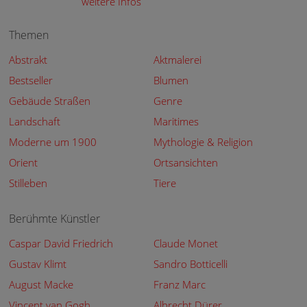
weitere Infos
Themen
Abstrakt
Aktmalerei
Bestseller
Blumen
Gebäude Straßen
Genre
Landschaft
Maritimes
Moderne um 1900
Mythologie & Religion
Orient
Ortsansichten
Stilleben
Tiere
Berühmte Künstler
Caspar David Friedrich
Claude Monet
Gustav Klimt
Sandro Botticelli
August Macke
Franz Marc
Vincent van Gogh
Albrecht Dürer