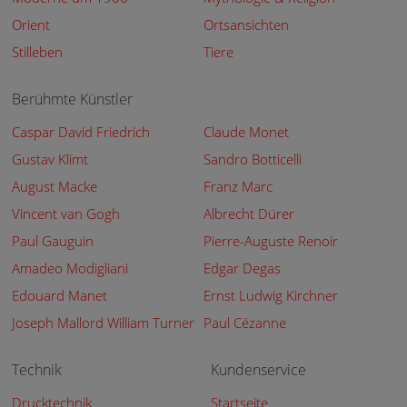
Orient
Ortsansichten
Stilleben
Tiere
Berühmte Künstler
Caspar David Friedrich
Claude Monet
Gustav Klimt
Sandro Botticelli
August Macke
Franz Marc
Vincent van Gogh
Albrecht Dürer
Paul Gauguin
Pierre-Auguste Renoir
Amadeo Modigliani
Edgar Degas
Edouard Manet
Ernst Ludwig Kirchner
Joseph Mallord William Turner
Paul Cézanne
Technik
Kundenservice
Drucktechnik
Startseite