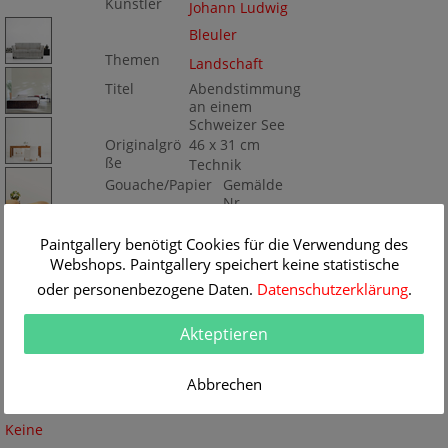
Künstler
Johann Ludwig
Bleuler
Themen
Landschaft
Titel
Abendstimmung
an einem
Schweizer See
Originalgrö
46 x 31 cm
ße
Technik
Gouache/Papier
Gemälde
Nr
KD128-072361
Paintgallery benötigt Cookies für die Verwendung des
Webshops. Paintgallery speichert keine statistische
oder personenbezogene Daten.
Datenschutzerklärung
.
Akteptieren
Abbrechen
Keine