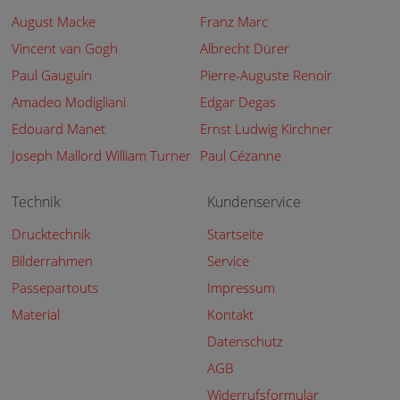
August Macke
Franz Marc
Vincent van Gogh
Albrecht Dürer
Paul Gauguin
Pierre-Auguste Renoir
Amadeo Modigliani
Edgar Degas
Edouard Manet
Ernst Ludwig Kirchner
Joseph Mallord William Turner
Paul Cézanne
Technik
Kundenservice
Drucktechnik
Startseite
Bilderrahmen
Service
Passepartouts
Impressum
Material
Kontakt
Datenschutz
AGB
Widerrufsformular