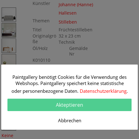
Künstler
Johanne (Hanne)
Hallesen
Themen
Stilleben
Titel
Früchtestilleben
Originalgrö
32 x 23 cm
ße
Technik
Öl/Holz
Gemälde
Nr
K010110
Paintgallery benötigt Cookies für die Verwendung des
Webshops. Paintgallery speichert keine statistische
oder personenbezogene Daten.
Datenschutzerklärung
.
Akteptieren
Abbrechen
Keine