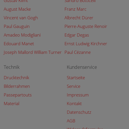
Gustav Klimt
Sandro Botticelli
August Macke
Franz Marc
Vincent van Gogh
Albrecht Dürer
Paul Gauguin
Pierre-Auguste Renoir
Amadeo Modigliani
Edgar Degas
Edouard Manet
Ernst Ludwig Kirchner
Joseph Mallord William Turner
Paul Cézanne
Technik
Kundenservice
Drucktechnik
Startseite
Bilderrahmen
Service
Passepartouts
Impressum
Material
Kontakt
Datenschutz
AGB