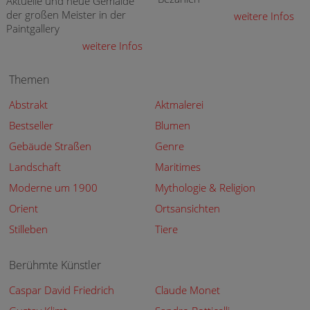
Aktuelle und neue Gemälde
der großen Meister in der
weitere Infos
Paintgallery
weitere Infos
Themen
Abstrakt
Aktmalerei
Bestseller
Blumen
Gebäude Straßen
Genre
Landschaft
Maritimes
Moderne um 1900
Mythologie & Religion
Orient
Ortsansichten
Stilleben
Tiere
Berühmte Künstler
Caspar David Friedrich
Claude Monet