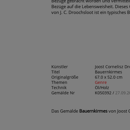
Bezüge gebracht worden und vermitteln
Bezüge auf die Lebensweisheit. Diese
von J. C. Droochsloot ist ein typisches B
Künstler
Joost Cornelisz Dr
Titel
Bauernkirmes
Originalgröße
67.0 x 52.0 cm
Themen
Genre
Technik
Öl/Holz
Gemälde Nr
K050392 /
27.09.2
Das Gemälde
Bauernkirmes
von Joost 