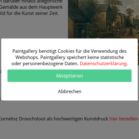
 darüber hinaus allegorische
s Gemälde aus dem Hauptwerk
ild für die Kunst seiner Zeit.
Paintgallery benötigt Cookies für die Verwendung des
Webshops. Paintgallery speichert keine statistische
oder personenbezogene Daten.
Datenschutzerklärung
.
oochsloot (1586 - 1666)
Akteptieren
Abbrechen
024
Cornelisz Droochsloot als hochwertigen Kunstdruck
hier bestellen