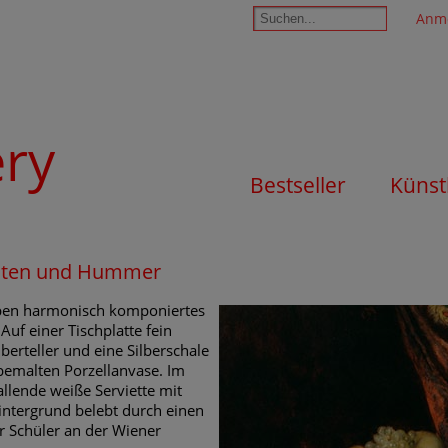
Anm
ery
Bestseller
Künst
rüchten und Hummer
rben harmonisch komponiertes
uf einer Tischplatte fein
berteller und eine Silberschale
bemalten Porzellanvase. Im
llende weiße Serviette mit
intergrund belebt durch einen
r Schüler an der Wiener