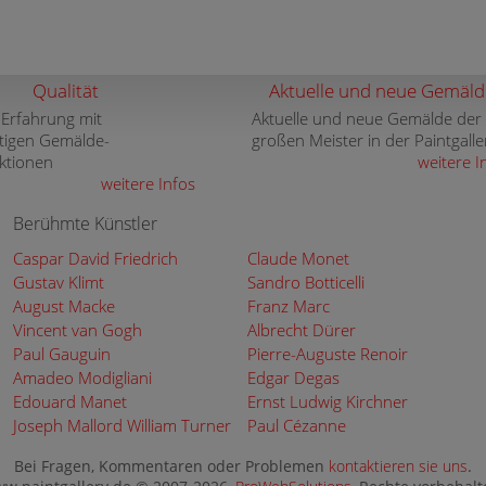
Qualität
Aktuelle und neue Gemäld
 Erfahrung mit
Aktuelle und neue Gemälde der
tigen Gemälde-
großen Meister in der Paintgalle
ktionen
weitere I
weitere Infos
Berühmte Künstler
Caspar David Friedrich
Claude Monet
Gustav Klimt
Sandro Botticelli
August Macke
Franz Marc
Vincent van Gogh
Albrecht Dürer
Paul Gauguin
Pierre-Auguste Renoir
Amadeo Modigliani
Edgar Degas
Edouard Manet
Ernst Ludwig Kirchner
Joseph Mallord William Turner
Paul Cézanne
Bei Fragen, Kommentaren oder Problemen
kontaktieren sie uns
.