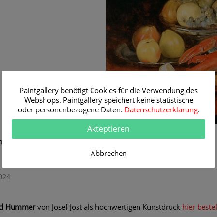
Paintgallery benötigt Cookies für die Verwendung des
Webshops. Paintgallery speichert keine statistische
oder personenbezogene Daten.
Datenschutzerklärung
.
Akteptieren
üchten und Hummer
Abbrechen
024
und Hummer
von Josef Jost als hochwertigen Kunstdruck
hier beste