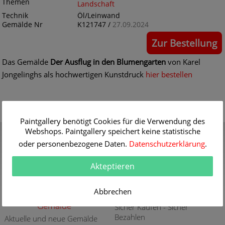
Themen
Landschaft
Technik
Öl/Leinwand
Gemälde Nr
K121747 /
27.09.2024
Zur Bestellung
Das Gemälde
Der Ausflug in den Blumengarten
von Karel
Jongelinghs als hochwertigen Kunstdruck
hier bestellen
Paintgallery benötigt Cookies für die Verwendung des
Gutschein
Qualität
Webshops. Paintgallery speichert keine statistische
Verschenken Sie einen
30 Jahre Erfahrung mit
oder personenbezogene Daten.
Datenschutzerklärung
.
Gutschein für eine
hochwertigen Gemälde-
hochwertige Kunstkopie
Reproduktionen
Akteptieren
weitere Infos
weitere Infos
Abbrechen
Aktuelle und neue
Sicherheit
Gemälde
Sicher Kaufen - Sicher
Bezahlen
Aktuelle und neue Gemälde