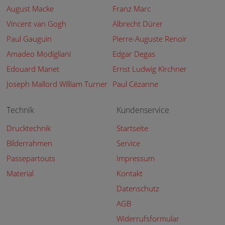
August Macke
Franz Marc
Vincent van Gogh
Albrecht Dürer
Paul Gauguin
Pierre-Auguste Renoir
Amadeo Modigliani
Edgar Degas
Edouard Manet
Ernst Ludwig Kirchner
Joseph Mallord William Turner
Paul Cézanne
Technik
Kundenservice
Drucktechnik
Startseite
Bilderrahmen
Service
Passepartouts
Impressum
Material
Kontakt
Datenschutz
AGB
Widerrufsformular