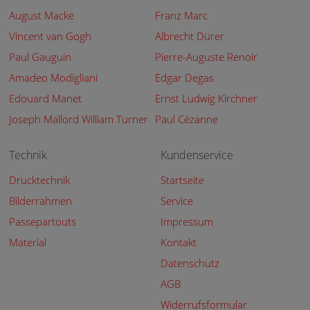
August Macke
Franz Marc
Vincent van Gogh
Albrecht Dürer
Paul Gauguin
Pierre-Auguste Renoir
Amadeo Modigliani
Edgar Degas
Edouard Manet
Ernst Ludwig Kirchner
Joseph Mallord William Turner
Paul Cézanne
Technik
Kundenservice
Drucktechnik
Startseite
Bilderrahmen
Service
Passepartouts
Impressum
Material
Kontakt
Datenschutz
AGB
Widerrufsformular