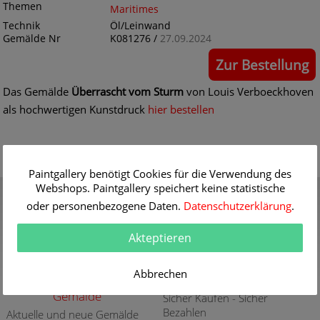
Themen
Maritimes
Technik
Öl/Leinwand
Gemälde Nr
K081276 /
27.09.2024
Zur Bestellung
Das Gemälde
Überrascht vom Sturm
von Louis Verboeckhoven
als hochwertigen Kunstdruck
hier bestellen
Paintgallery benötigt Cookies für die Verwendung des
Gutschein
Qualität
Webshops. Paintgallery speichert keine statistische
oder personenbezogene Daten.
Datenschutzerklärung
.
Verschenken Sie einen
30 Jahre Erfahrung mit
Gutschein für eine
hochwertigen Gemälde-
hochwertige Kunstkopie
Reproduktionen
Akteptieren
weitere Infos
weitere Infos
Abbrechen
Aktuelle und neue
Sicherheit
Gemälde
Sicher Kaufen - Sicher
Bezahlen
Aktuelle und neue Gemälde