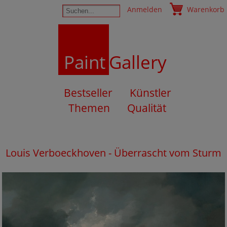
Anmelden
Warenkorb
Paint
Gallery
Bestseller
Künstler
Themen
Qualität
Louis Verboeckhoven - Überrascht vom Sturm