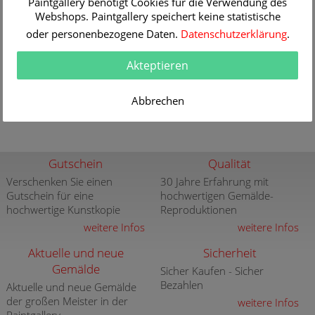
Paintgallery benötigt Cookies für die Verwendung des
Originalgröße
102.0 x 73.0 cm
Webshops. Paintgallery speichert keine statistische
Themen
Landschaft
,
Tiere
oder personenbezogene Daten.
Datenschutzerklärung
.
Technik
Öl/Leinwand
Gemälde Nr
K071230
Akteptieren
Lieferzeit
1-2 Werktage
Informationen / Bestellen
Abbrechen
Gutschein
Qualität
Verschenken Sie einen
30 Jahre Erfahrung mit
Gutschein für eine
hochwertigen Gemälde-
hochwertige Kunstkopie
Reproduktionen
weitere Infos
weitere Infos
Aktuelle und neue
Sicherheit
Gemälde
Sicher Kaufen - Sicher
Bezahlen
Aktuelle und neue Gemälde
der großen Meister in der
weitere Infos
Paintgallery