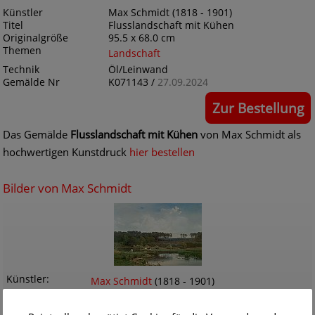
Künstler
Max Schmidt (1818 - 1901)
Titel
Flusslandschaft mit Kühen
Originalgröße
95.5 x 68.0 cm
Themen
Landschaft
Technik
Öl/Leinwand
Gemälde Nr
K071143 /
27.09.2024
Zur Bestellung
Das Gemälde
Flusslandschaft mit Kühen
von Max Schmidt als
hochwertigen Kunstdruck
hier bestellen
Bilder von Max Schmidt
Künstler
Max Schmidt
(1818 - 1901)
Titel
Landschaft mit Teich und Kühen