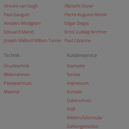
Vincent van Gogh
Albrecht Dürer
Paul Gauguin
Pierre-Auguste Renoir
Amadeo Modigliani
Edgar Degas
Edouard Manet
Ernst Ludwig Kirchner
Joseph Mallord William Turner
Paul Cézanne
Technik
Kundenservice
Drucktechnik
Startseite
Bilderrahmen
Service
Passepartouts
Impressum
Material
Kontakt
Datenschutz
AGB
Widerrufsformular
Zahlungsmodus