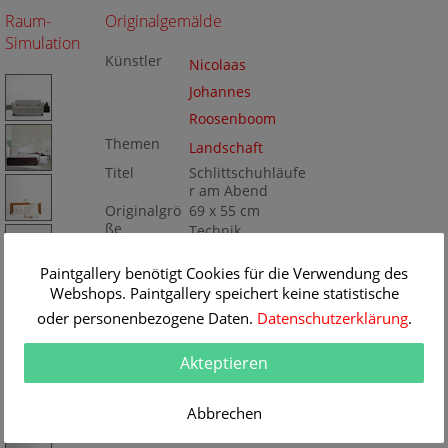
Raum-
Originalgemälde
Simulation
Künstler
Nicolaas
Johannes
Roosenboom
Themen
Landschaft
Titel
Schlittschuhläufe
r am Abend
Originalgrö
69 x 55 cm
ße
Technik
Öl/Leinwand
Gemälde
Nr
Paintgallery benötigt Cookies für die Verwendung des
K071231
Webshops. Paintgallery speichert keine statistische
oder personenbezogene Daten.
Datenschutzerklärung
.
Akteptieren
Abbrechen