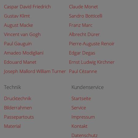
Caspar David Friedrich
Claude Monet
Gustav Klimt
Sandro Botticelli
August Macke
Franz Marc
Vincent van Gogh
Albrecht Dürer
Paul Gauguin
Pierre-Auguste Renoir
Amadeo Modigliani
Edgar Degas
Edouard Manet
Ernst Ludwig Kirchner
Joseph Mallord William Turner
Paul Cézanne
Technik
Kundenservice
Drucktechnik
Startseite
Bilderrahmen
Service
Passepartouts
Impressum
Material
Kontakt
Datenschutz