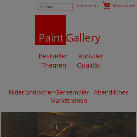
Anmelden
Warenkorb
Paint
Gallery
Bestseller
Künstler
Themen
Qualität
Niderländischer Genremaler - Abendliches
Markttreiben