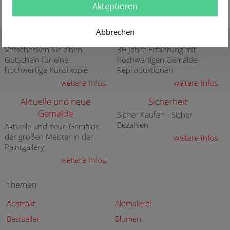
Akteptieren
Abbrechen
Gutschein
Qualität
Verschenken Sie einen
30 Jahre Erfahrung mit
Gutschein für eine
hochwertigen Gemälde-
hochwertige Kunstkopie
Reproduktionen
weitere Infos
weitere Infos
Aktuelle und neue
Sicherheit
Gemälde
Sicher Kaufen - Sicher
Bezahlen
Aktuelle und neue Gemälde
der großen Meister in der
weitere Infos
Paintgallery
weitere Infos
Themen
Abstrakt
Aktmalerei
Bestseller
Blumen