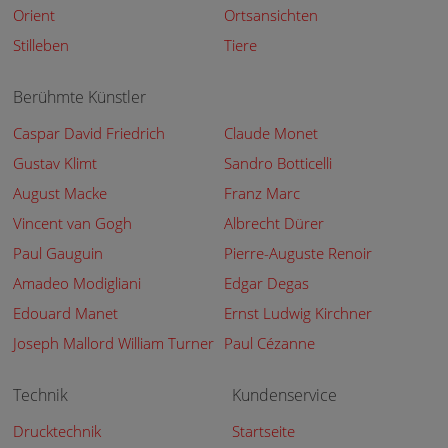
Orient
Ortsansichten
Stilleben
Tiere
Berühmte Künstler
Caspar David Friedrich
Claude Monet
Gustav Klimt
Sandro Botticelli
August Macke
Franz Marc
Vincent van Gogh
Albrecht Dürer
Paul Gauguin
Pierre-Auguste Renoir
Amadeo Modigliani
Edgar Degas
Edouard Manet
Ernst Ludwig Kirchner
Joseph Mallord William Turner
Paul Cézanne
Technik
Kundenservice
Drucktechnik
Startseite