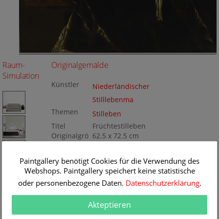
Raum-
Originalgemälde
Simulation
Künstler
Niederländischer
Stilllebenma
Themen
Stilleben
Titel
Früchtestilleben
Originalgrö
62.5 x 72.5 cm
ße
Technik
Öl/Leinwand
Gemälde
Paintgallery benötigt Cookies für die Verwendung des
Nr
Webshops. Paintgallery speichert keine statistische
KD129-012392
oder personenbezogene Daten.
Datenschutzerklärung
.
Akteptieren