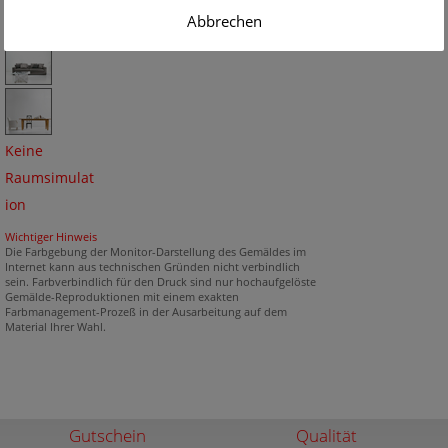
Abbrechen
Keine
Raumsimulat
ion
Wichtiger Hinweis
Die Farbgebung der Monitor-Darstellung des Gemäldes im
Internet kann aus technischen Gründen nicht verbindlich
sein. Farbverbindlich für den Druck sind nur hochaufgelöste
Gemälde-Reproduktionen mit einem exakten
Farbmanagement-Prozeß in der Ausarbeitung auf dem
Material Ihrer Wahl.
Gutschein
Qualität