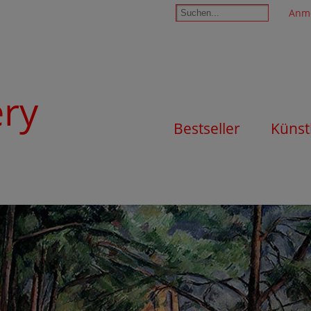
Anm
ery
Bestseller
Künst