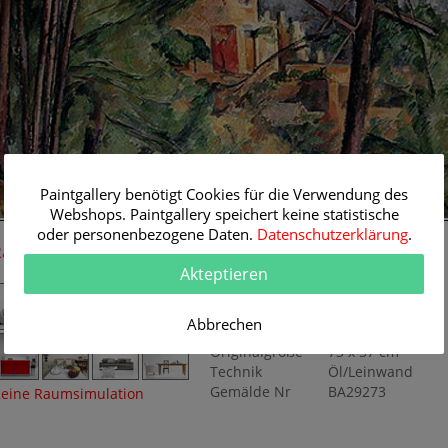
Paintgallery benötigt Cookies für die Verwendung des
Webshops. Paintgallery speichert keine statistische
73 cm
oder personenbezogene Daten.
Datenschutzerklärung
.
Raum-Simulation
Originalgemälde
Akteptieren
Künstler
Paul Cézanne
Themen
Landschaft
Abbrechen
Titel
Chateau Noir
Originalgröße
73 x 57 cm
Technik
Öl/Leinwand
Gemälde Nr
BA29273
eine Raumsimulation