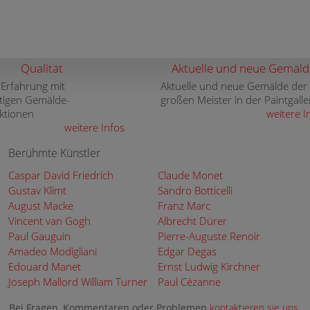
Qualität
Aktuelle und neue Gemäld
 Erfahrung mit
Aktuelle und neue Gemälde der
tigen Gemälde-
großen Meister in der Paintgalle
ktionen
weitere I
weitere Infos
Berühmte Künstler
Caspar David Friedrich
Claude Monet
Gustav Klimt
Sandro Botticelli
August Macke
Franz Marc
Vincent van Gogh
Albrecht Dürer
Paul Gauguin
Pierre-Auguste Renoir
Amadeo Modigliani
Edgar Degas
Edouard Manet
Ernst Ludwig Kirchner
Joseph Mallord William Turner
Paul Cézanne
Bei Fragen, Kommentaren oder Problemen
kontaktieren sie uns
.