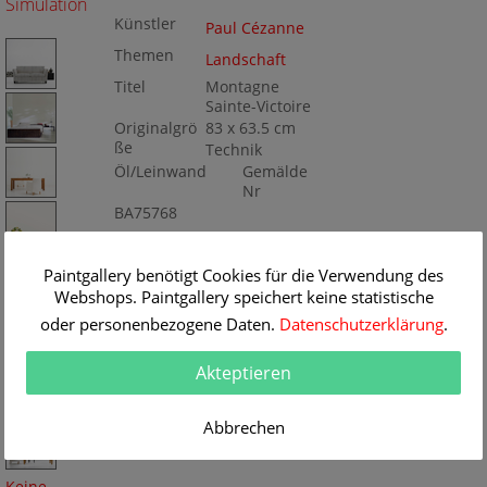
Simulation
Künstler
Paul Cézanne
Themen
Landschaft
Titel
Montagne
Sainte-Victoire
Originalgrö
83 x 63.5 cm
ße
Technik
Öl/Leinwand
Gemälde
Nr
BA75768
Paintgallery benötigt Cookies für die Verwendung des
Webshops. Paintgallery speichert keine statistische
oder personenbezogene Daten.
Datenschutzerklärung
.
Akteptieren
Abbrechen