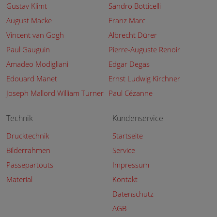
Gustav Klimt
Sandro Botticelli
August Macke
Franz Marc
Vincent van Gogh
Albrecht Dürer
Paul Gauguin
Pierre-Auguste Renoir
Amadeo Modigliani
Edgar Degas
Edouard Manet
Ernst Ludwig Kirchner
Joseph Mallord William Turner
Paul Cézanne
Technik
Kundenservice
Drucktechnik
Startseite
Bilderrahmen
Service
Passepartouts
Impressum
Material
Kontakt
Datenschutz
AGB