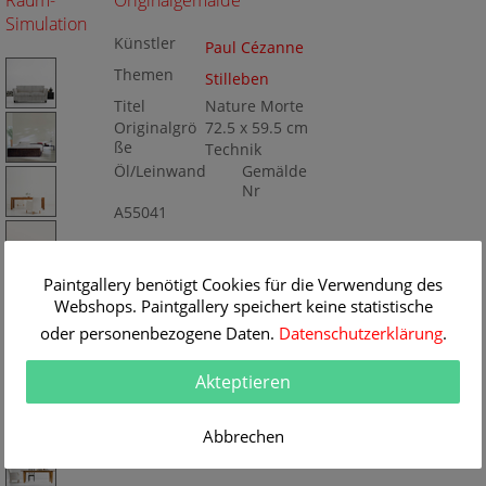
Raum-
Originalgemälde
Simulation
Künstler
Paul Cézanne
Themen
Stilleben
Titel
Nature Morte
Originalgrö
72.5 x 59.5 cm
ße
Technik
Öl/Leinwand
Gemälde
Nr
A55041
Paintgallery benötigt Cookies für die Verwendung des
Webshops. Paintgallery speichert keine statistische
oder personenbezogene Daten.
Datenschutzerklärung
.
Akteptieren
Abbrechen