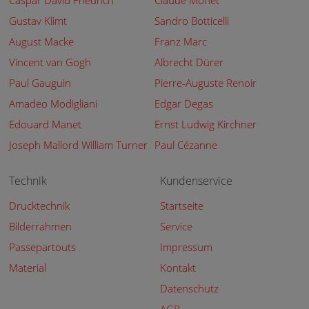
Caspar David Friedrich
Claude Monet
Gustav Klimt
Sandro Botticelli
August Macke
Franz Marc
Vincent van Gogh
Albrecht Dürer
Paul Gauguin
Pierre-Auguste Renoir
Amadeo Modigliani
Edgar Degas
Edouard Manet
Ernst Ludwig Kirchner
Joseph Mallord William Turner
Paul Cézanne
Technik
Kundenservice
Drucktechnik
Startseite
Bilderrahmen
Service
Passepartouts
Impressum
Material
Kontakt
Datenschutz