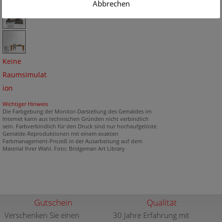
Abbrechen
Keine
Raumsimulat
ion
Wichtiger Hinweis
Die Farbgebung der Monitor-Darstellung des Gemäldes im
Internet kann aus technischen Gründen nicht verbindlich
sein. Farbverbindlich für den Druck sind nur hochaufgelöste
Gemälde-Reproduktionen mit einem exakten
Farbmanagement-Prozeß in der Ausarbeitung auf dem
Material Ihrer Wahl. Foto: Bridgeman Art Library
Gutschein
Qualität
Verschenken Sie einen
30 Jahre Erfahrung mit