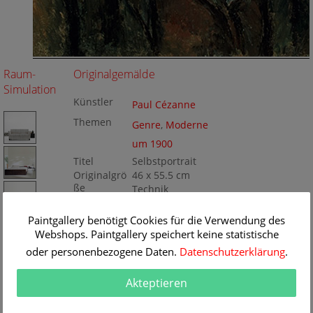
Raum-
Originalgemälde
Simulation
Künstler
Paul Cézanne
Themen
Genre
,
Moderne
um 1900
Titel
Selbstportrait
Originalgrö
46 x 55.5 cm
ße
Technik
Öl/Leinwand
Gemälde
Nr
Paintgallery benötigt Cookies für die Verwendung des
BA32403
Webshops. Paintgallery speichert keine statistische
oder personenbezogene Daten.
Datenschutzerklärung
.
Akteptieren