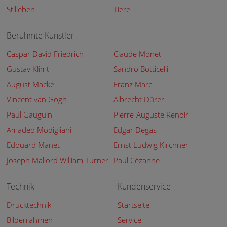
Stilleben
Tiere
Berühmte Künstler
Caspar David Friedrich
Claude Monet
Gustav Klimt
Sandro Botticelli
August Macke
Franz Marc
Vincent van Gogh
Albrecht Dürer
Paul Gauguin
Pierre-Auguste Renoir
Amadeo Modigliani
Edgar Degas
Edouard Manet
Ernst Ludwig Kirchner
Joseph Mallord William Turner
Paul Cézanne
Technik
Kundenservice
Drucktechnik
Startseite
Bilderrahmen
Service