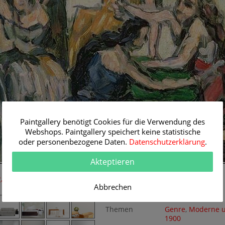
Paintgallery benötigt Cookies für die Verwendung des
Webshops. Paintgallery speichert keine statistische
oder personenbezogene Daten.
Datenschutzerklärung
.
Akteptieren
53 cm
Raum-Simulation
Originalgemälde
Abbrechen
Künstler
Paul Cézanne
Themen
Genre
,
Moderne 
1900