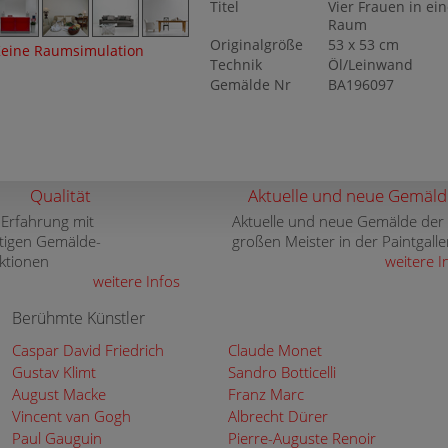
Titel
Vier Frauen in ei
Raum
Originalgröße
53 x 53 cm
eine Raumsimulation
Technik
Öl/Leinwand
Gemälde Nr
BA196097
Qualität
Aktuelle und neue Gemäld
 Erfahrung mit
Aktuelle und neue Gemälde der
tigen Gemälde-
großen Meister in der Paintgalle
ktionen
weitere I
weitere Infos
Berühmte Künstler
Caspar David Friedrich
Claude Monet
Gustav Klimt
Sandro Botticelli
August Macke
Franz Marc
Vincent van Gogh
Albrecht Dürer
Paul Gauguin
Pierre-Auguste Renoir