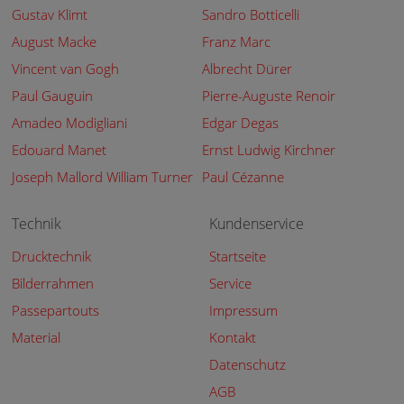
Gustav Klimt
Sandro Botticelli
August Macke
Franz Marc
Vincent van Gogh
Albrecht Dürer
Paul Gauguin
Pierre-Auguste Renoir
Amadeo Modigliani
Edgar Degas
Edouard Manet
Ernst Ludwig Kirchner
Joseph Mallord William Turner
Paul Cézanne
Technik
Kundenservice
Drucktechnik
Startseite
Bilderrahmen
Service
Passepartouts
Impressum
Material
Kontakt
Datenschutz
AGB