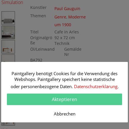
Simulation
Künstler
Paul Gauguin
Themen
Genre
,
Moderne
um 1900
Titel
Cafe in Arles
Originalgrö
92 x 72 cm
ße
Technik
Öl/Leinwand
Gemälde
Nr
BA792
Paintgallery benötigt Cookies für die Verwendung des
Webshops. Paintgallery speichert keine statistische
oder personenbezogene Daten.
Datenschutzerklärung
.
Akteptieren
Abbrechen