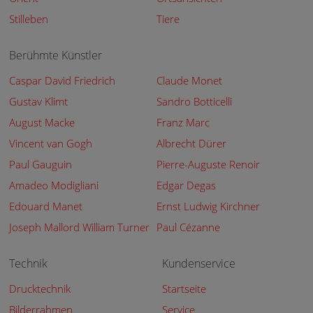
Stilleben
Tiere
Berühmte Künstler
Caspar David Friedrich
Claude Monet
Gustav Klimt
Sandro Botticelli
August Macke
Franz Marc
Vincent van Gogh
Albrecht Dürer
Paul Gauguin
Pierre-Auguste Renoir
Amadeo Modigliani
Edgar Degas
Edouard Manet
Ernst Ludwig Kirchner
Joseph Mallord William Turner
Paul Cézanne
Technik
Kundenservice
Drucktechnik
Startseite
Bilderrahmen
Service