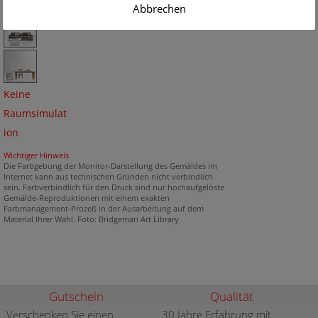
Abbrechen
Keine
Raumsimulat
ion
Wichtiger Hinweis
Die Farbgebung der Monitor-Darstellung des Gemäldes im
Internet kann aus technischen Gründen nicht verbindlich
sein. Farbverbindlich für den Druck sind nur hochaufgelöste
Gemälde-Reproduktionen mit einem exakten
Farbmanagement-Prozeß in der Ausarbeitung auf dem
Material Ihrer Wahl. Foto: Bridgeman Art Library
Gutschein
Qualität
Verschenken Sie einen
30 Jahre Erfahrung mit