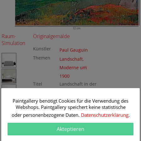
72 cm
Raum-
Originalgemälde
Simulation
Künstler
Paul Gauguin
Themen
Landschaft
,
Moderne um
1900
Titel
Landschaft in der
Bretagne
Originalgrö
72 x 92 cm
Paintgallery benötigt Cookies für die Verwendung des
ße
Technik
Webshops. Paintgallery speichert keine statistische
Öl/Leinwand
Gemälde
Nr
oder personenbezogene Daten.
Datenschutzerklärung
.
BA156234
Akteptieren