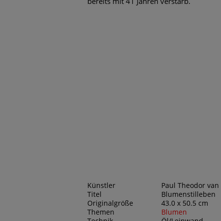
bereits mit 41 Jahren verstarb.
Künstler
Paul Theodor van 
Titel
Blumenstilleben
Originalgröße
43.0 x 50.5 cm
Themen
Blumen