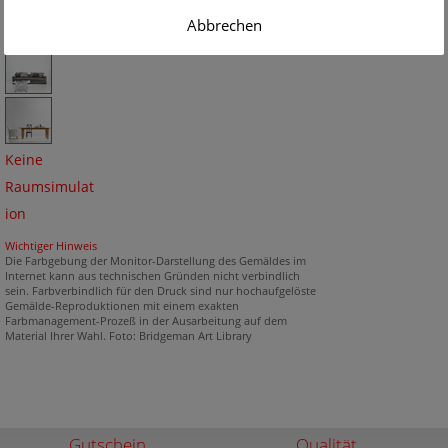
Abbrechen
Keine
Raumsimulat
ion
Wichtiger Hinweis
Die Farbgebung der Monitor-Darstellung des Gemäldes im
Internet kann aus technischen Gründen nicht verbindlich
sein. Farbverbindlich für den Druck sind nur hochaufgelöste
Gemälde-Reproduktionen mit einem exakten
Farbmanagement-Prozeß in der Ausarbeitung auf dem
Material Ihrer Wahl. Foto: Bridgeman Art Library
Gutschein
Qualität