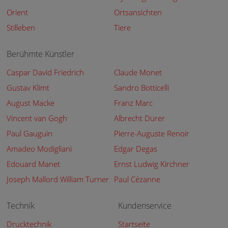
Orient
Ortsansichten
Stilleben
Tiere
Berühmte Künstler
Caspar David Friedrich
Claude Monet
Gustav Klimt
Sandro Botticelli
August Macke
Franz Marc
Vincent van Gogh
Albrecht Dürer
Paul Gauguin
Pierre-Auguste Renoir
Amadeo Modigliani
Edgar Degas
Edouard Manet
Ernst Ludwig Kirchner
Joseph Mallord William Turner
Paul Cézanne
Technik
Kundenservice
Drucktechnik
Startseite