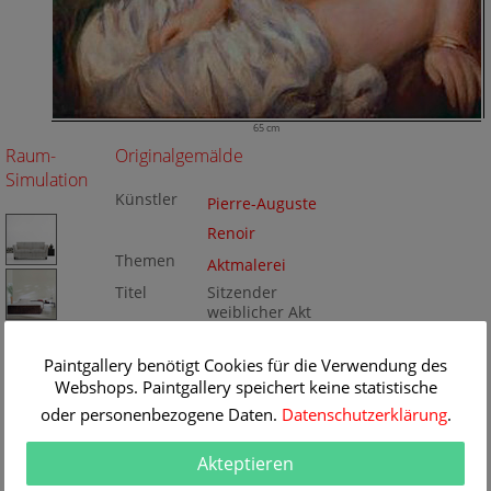
65 cm
Raum-
Originalgemälde
Simulation
Künstler
Pierre-Auguste
Renoir
Themen
Aktmalerei
Titel
Sitzender
weiblicher Akt
Originalgrö
65 x 82 cm
ße
Technik
Paintgallery benötigt Cookies für die Verwendung des
Öl/Leinwand
Gemälde
Webshops. Paintgallery speichert keine statistische
Nr
oder personenbezogene Daten.
Datenschutzerklärung
.
BA211181
Akteptieren