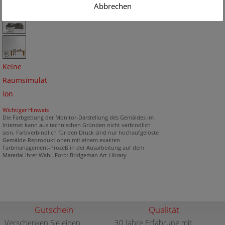
Abbrechen
Keine
Raumsimulat
ion
Wichtiger Hinweis
Die Farbgebung der Monitor-Darstellung des Gemäldes im
Internet kann aus technischen Gründen nicht verbindlich
sein. Farbverbindlich für den Druck sind nur hochaufgelöste
Gemälde-Reproduktionen mit einem exakten
Farbmanagement-Prozeß in der Ausarbeitung auf dem
Material Ihrer Wahl. Foto: Bridgeman Art Library
Gutschein
Qualität
Verschenken Sie einen
30 Jahre Erfahrung mit