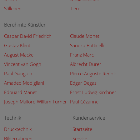
Stilleben
Tiere
Berühmte Künstler
Caspar David Friedrich
Claude Monet
Gustav Klimt
Sandro Botticelli
August Macke
Franz Marc
Vincent van Gogh
Albrecht Dürer
Paul Gauguin
Pierre-Auguste Renoir
Amadeo Modigliani
Edgar Degas
Edouard Manet
Ernst Ludwig Kirchner
Joseph Mallord William Turner
Paul Cézanne
Technik
Kundenservice
Drucktechnik
Startseite
Bilderrahmen
Service