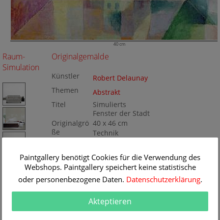
40 cm
Raum-
Originalgemälde
Simulation
Künstler
Robert Delaunay
Themen
Abstrakt
Titel
Simulierts
Fenster der Stadt
Originalgrö
40 x 46 cm
ße
Technik
Öl/Leinwand
Gemälde
Nr
Paintgallery benötigt Cookies für die Verwendung des
BA463057
Webshops. Paintgallery speichert keine statistische
oder personenbezogene Daten.
Datenschutzerklärung
.
Akteptieren