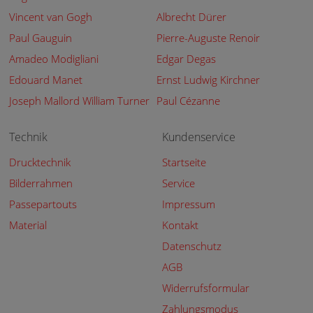
Vincent van Gogh
Albrecht Dürer
Paul Gauguin
Pierre-Auguste Renoir
Amadeo Modigliani
Edgar Degas
Edouard Manet
Ernst Ludwig Kirchner
Joseph Mallord William Turner
Paul Cézanne
Technik
Kundenservice
Drucktechnik
Startseite
Bilderrahmen
Service
Passepartouts
Impressum
Material
Kontakt
Datenschutz
AGB
Widerrufsformular
Zahlungsmodus