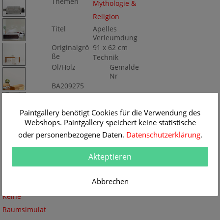
Themen
Mythologie &
Religion
Titel
Apelles
Verleumdung
Originalgrö
91 x 62 cm
ße
Technik
Öl/Holz
Gemälde
Nr
BA209275
Paintgallery benötigt Cookies für die Verwendung des
Webshops. Paintgallery speichert keine statistische
oder personenbezogene Daten.
Datenschutzerklärung
.
Akteptieren
Abbrechen
Keine
Raumsimulat