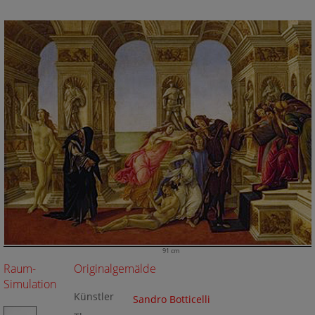
91 cm
Raum-
Originalgemälde
Simulation
Künstler
Sandro Botticelli