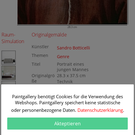
28.3 cm
Raum-
Originalgemälde
Simulation
Künstler
Sandro Botticelli
Themen
Genre
Titel
Portrait eines
jungen Mannes
Originalgrö
28.3 x 37.5 cm
ße
Technik
Tempera/Holz
Gemälde
Nr
Paintgallery benötigt Cookies für die Verwendung des
BA4362
Webshops. Paintgallery speichert keine statistische
oder personenbezogene Daten.
Datenschutzerklärung
.
Akteptieren