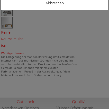
Abbrechen
Keine
Raumsimulat
ion
Wichtiger Hinweis
Die Farbgebung der Monitor-Darstellung des Gemäldes im
Internet kann aus technischen Gründen nicht verbindlich
sein. Farbverbindlich für den Druck sind nur hochaufgelöste
Gemälde-Reproduktionen mit einem exakten
Farbmanagement-Prozeß in der Ausarbeitung auf dem
Material Ihrer Wahl. Foto: Bridgeman Art Library
Gutschein
Qualität
Verschenken Sie einen
30 Jahre Erfahrung mit