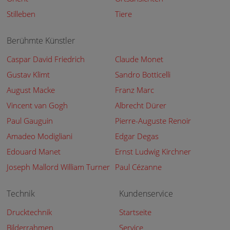
Stilleben
Tiere
Berühmte Künstler
Caspar David Friedrich
Claude Monet
Gustav Klimt
Sandro Botticelli
August Macke
Franz Marc
Vincent van Gogh
Albrecht Dürer
Paul Gauguin
Pierre-Auguste Renoir
Amadeo Modigliani
Edgar Degas
Edouard Manet
Ernst Ludwig Kirchner
Joseph Mallord William Turner
Paul Cézanne
Technik
Kundenservice
Drucktechnik
Startseite
Bilderrahmen
Service