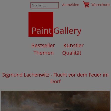
Anmelden
Warenkorb
Paint
Gallery
Bestseller
Künstler
Themen
Qualität
Sigmund Lachenwitz - Flucht vor dem Feuer im
Dorf