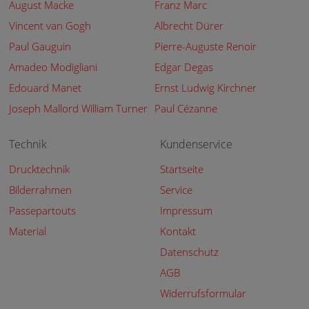
August Macke
Franz Marc
Vincent van Gogh
Albrecht Dürer
Paul Gauguin
Pierre-Auguste Renoir
Amadeo Modigliani
Edgar Degas
Edouard Manet
Ernst Ludwig Kirchner
Joseph Mallord William Turner
Paul Cézanne
Technik
Kundenservice
Drucktechnik
Startseite
Bilderrahmen
Service
Passepartouts
Impressum
Material
Kontakt
Datenschutz
AGB
Widerrufsformular