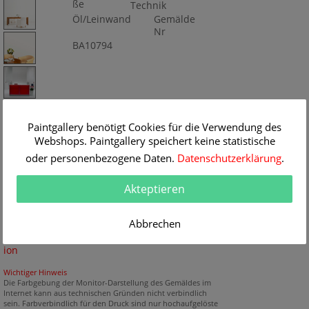
ße
Technik
Öl/Leinwand
Gemälde
Nr
BA10794
Paintgallery benötigt Cookies für die Verwendung des
Webshops. Paintgallery speichert keine statistische
oder personenbezogene Daten.
Datenschutzerklärung
.
Akteptieren
Keine
Abbrechen
Raumsimulat
ion
Wichtiger Hinweis
Die Farbgebung der Monitor-Darstellung des Gemäldes im
Internet kann aus technischen Gründen nicht verbindlich
sein. Farbverbindlich für den Druck sind nur hochaufgelöste