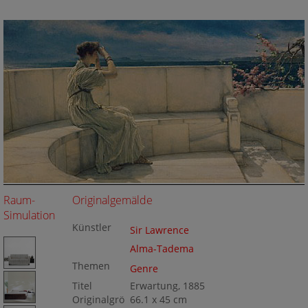
Raum-
Originalgemälde
Simulation
Künstler
Sir Lawrence
Alma-Tadema
Themen
Genre
Titel
Erwartung, 1885
Originalgrö
66.1 x 45 cm