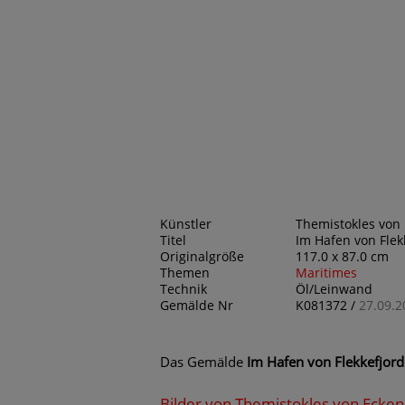
Künstler
Themistokles von 
Titel
Im Hafen von Flek
Originalgröße
117.0 x 87.0 cm
Themen
Maritimes
Technik
Öl/Leinwand
Gemälde Nr
K081372 /
27.09.2
Das Gemälde
Im Hafen von Flekkefjord
Bilder von Themistokles von Ecke