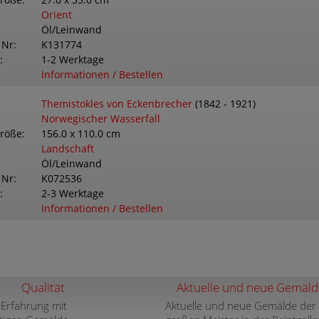
größe
27.0 x 35.0 cm
Orient
Öl/Leinwand
 Nr
K131774
1-2 Werktage
Informationen / Bestellen
Themistokles von Eckenbrecher
(1842 - 1921)
Norwegischer Wasserfall
größe
156.0 x 110.0 cm
Landschaft
Öl/Leinwand
 Nr
K072536
2-3 Werktage
Informationen / Bestellen
Qualität
Aktuelle und neue Gemäld
 Erfahrung mit
Aktuelle und neue Gemälde der