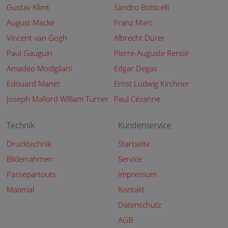
Gustav Klimt
Sandro Botticelli
August Macke
Franz Marc
Vincent van Gogh
Albrecht Dürer
Paul Gauguin
Pierre-Auguste Renoir
Amadeo Modigliani
Edgar Degas
Edouard Manet
Ernst Ludwig Kirchner
Joseph Mallord William Turner
Paul Cézanne
Technik
Kundenservice
Drucktechnik
Startseite
Bilderrahmen
Service
Passepartouts
Impressum
Material
Kontakt
Datenschutz
AGB