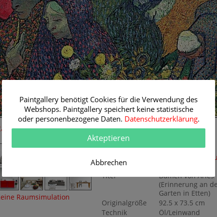
Paintgallery benötigt Cookies für die Verwendung des
Webshops. Paintgallery speichert keine statistische
oder personenbezogene Daten.
Datenschutzerklärung
.
Raum-Simulation
Originalgemälde
Akteptieren
Künstler
Vincent van Gogh
Themen
Genre
,
Moderne 
Abbrechen
1900
Titel
Damen von Arles
(Erinnerung an d
Garten in Etten)
eine Raumsimulation
Originalgröße
92.5 x 73.5 cm
Technik
Öl/Leinwand