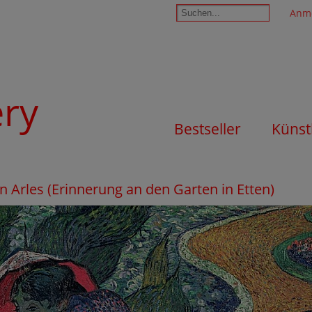
Anm
ery
Bestseller
Künst
 Arles (Erinnerung an den Garten in Etten)