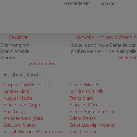
Gemälde Nr
BA37561
Qualität
Aktuelle und neue Gemäld
 Erfahrung mit
Aktuelle und neue Gemälde der
tigen Gemälde-
großen Meister in der Paintgalle
ktionen
weitere I
weitere Infos
Berühmte Künstler
Caspar David Friedrich
Claude Monet
Gustav Klimt
Sandro Botticelli
August Macke
Franz Marc
Vincent van Gogh
Albrecht Dürer
Paul Gauguin
Pierre-Auguste Renoir
Amadeo Modigliani
Edgar Degas
Edouard Manet
Ernst Ludwig Kirchner
Joseph Mallord William Turner
Paul Cézanne