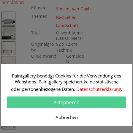
Simulation
Künstler
Vincent van Gogh
Themen
Bestseller
,
Landschaft
Titel
Olivenbäume
(Les Oiliviers)
Originalgrö
92 x 72 cm
ße
Technik
Öl/Leinwand
Gemälde
Nr
A5847
Paintgallery benötigt Cookies für die Verwendung des
Webshops. Paintgallery speichert keine statistische
oder personenbezogene Daten.
Datenschutzerklärung
.
Akteptieren
Abbrechen