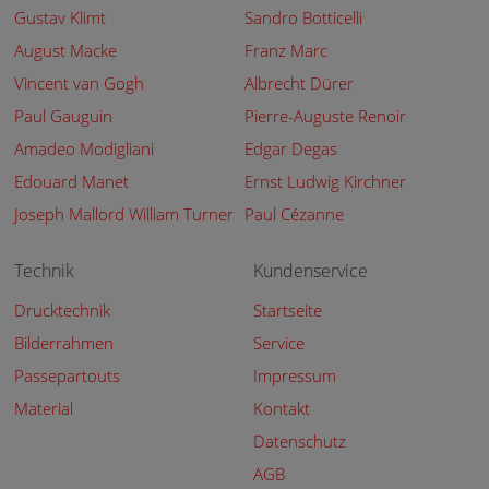
Gustav Klimt
Sandro Botticelli
August Macke
Franz Marc
Vincent van Gogh
Albrecht Dürer
Paul Gauguin
Pierre-Auguste Renoir
Amadeo Modigliani
Edgar Degas
Edouard Manet
Ernst Ludwig Kirchner
Joseph Mallord William Turner
Paul Cézanne
Technik
Kundenservice
Drucktechnik
Startseite
Bilderrahmen
Service
Passepartouts
Impressum
Material
Kontakt
Datenschutz
AGB