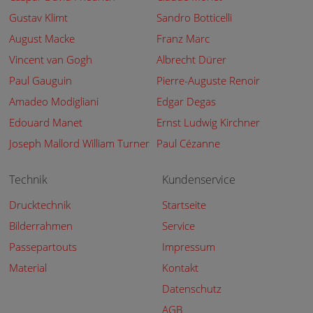
Gustav Klimt
Sandro Botticelli
August Macke
Franz Marc
Vincent van Gogh
Albrecht Dürer
Paul Gauguin
Pierre-Auguste Renoir
Amadeo Modigliani
Edgar Degas
Edouard Manet
Ernst Ludwig Kirchner
Joseph Mallord William Turner
Paul Cézanne
Technik
Kundenservice
Drucktechnik
Startseite
Bilderrahmen
Service
Passepartouts
Impressum
Material
Kontakt
Datenschutz
AGB