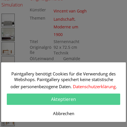
Simulation
Künstler
Vincent van Gogh
Themen
Landschaft
,
Moderne um
1900
Titel
Sternennacht
Originalgrö
92 x 72.5 cm
ße
Technik
Öl/Leinwand
Gemälde
Nr
BA60960
Paintgallery benötigt Cookies für die Verwendung des
Webshops. Paintgallery speichert keine statistische
oder personenbezogene Daten.
Datenschutzerklärung
.
Akteptieren
Abbrechen