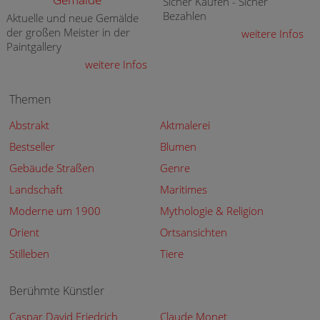
Sicher Kaufen - Sicher
Bezahlen
Aktuelle und neue Gemälde
der großen Meister in der
weitere Infos
Paintgallery
weitere Infos
Themen
Abstrakt
Aktmalerei
Bestseller
Blumen
Gebäude Straßen
Genre
Landschaft
Maritimes
Moderne um 1900
Mythologie & Religion
Orient
Ortsansichten
Stilleben
Tiere
Berühmte Künstler
Caspar David Friedrich
Claude Monet