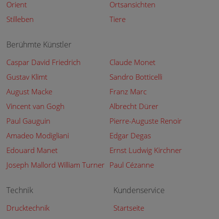
Orient
Ortsansichten
Stilleben
Tiere
Berühmte Künstler
Caspar David Friedrich
Claude Monet
Gustav Klimt
Sandro Botticelli
August Macke
Franz Marc
Vincent van Gogh
Albrecht Dürer
Paul Gauguin
Pierre-Auguste Renoir
Amadeo Modigliani
Edgar Degas
Edouard Manet
Ernst Ludwig Kirchner
Joseph Mallord William Turner
Paul Cézanne
Technik
Kundenservice
Drucktechnik
Startseite