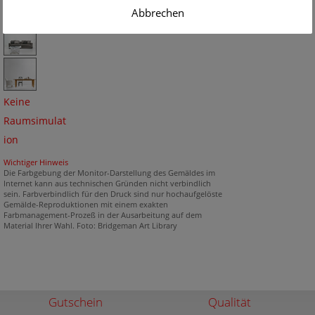
Abbrechen
Keine
Raumsimulat
ion
Wichtiger Hinweis
Die Farbgebung der Monitor-Darstellung des Gemäldes im
Internet kann aus technischen Gründen nicht verbindlich
sein. Farbverbindlich für den Druck sind nur hochaufgelöste
Gemälde-Reproduktionen mit einem exakten
Farbmanagement-Prozeß in der Ausarbeitung auf dem
Material Ihrer Wahl. Foto: Bridgeman Art Library
Gutschein
Qualität