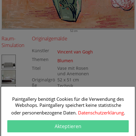
52 cm
Raum-
Originalgemälde
Simulation
Künstler
Vincent van Gogh
Themen
Blumen
Titel
Vase mit Rosen
und Anemonen
Originalgrö
52 x 51 cm
ße
Technik
Öl/Leinwand
Gemälde
Nr
Paintgallery benötigt Cookies für die Verwendung des
BA33824
Webshops. Paintgallery speichert keine statistische
oder personenbezogene Daten.
Datenschutzerklärung
.
Akteptieren