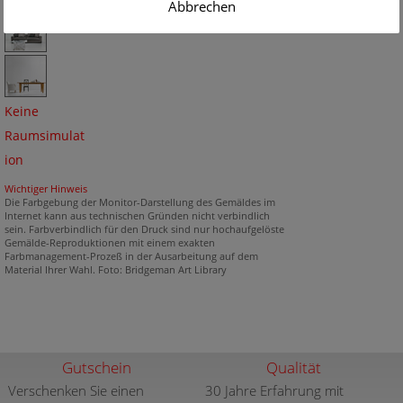
Abbrechen
Keine
Raumsimulat
ion
Wichtiger Hinweis
Die Farbgebung der Monitor-Darstellung des Gemäldes im
Internet kann aus technischen Gründen nicht verbindlich
sein. Farbverbindlich für den Druck sind nur hochaufgelöste
Gemälde-Reproduktionen mit einem exakten
Farbmanagement-Prozeß in der Ausarbeitung auf dem
Material Ihrer Wahl. Foto: Bridgeman Art Library
Gutschein
Qualität
Verschenken Sie einen
30 Jahre Erfahrung mit