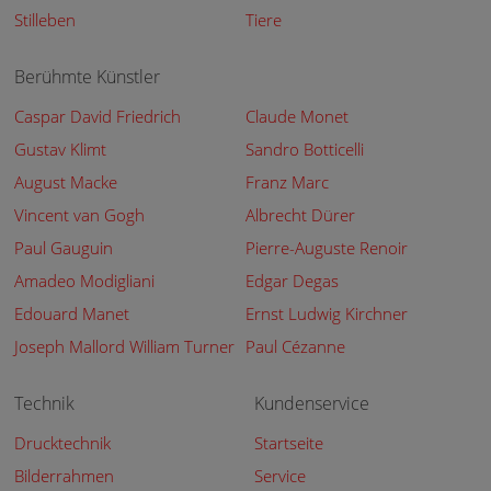
Stilleben
Tiere
Berühmte Künstler
Caspar David Friedrich
Claude Monet
Gustav Klimt
Sandro Botticelli
August Macke
Franz Marc
Vincent van Gogh
Albrecht Dürer
Paul Gauguin
Pierre-Auguste Renoir
Amadeo Modigliani
Edgar Degas
Edouard Manet
Ernst Ludwig Kirchner
Joseph Mallord William Turner
Paul Cézanne
Technik
Kundenservice
Drucktechnik
Startseite
Bilderrahmen
Service