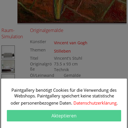
Raum-
Originalgemälde
Simulation
Künstler
Vincent van Gogh
Themen
Stilleben
Titel
Vincent's Stuhl
Originalgrö
73.5 x 93 cm
ße
Technik
Öl/Leinwand
Gemälde
Nr
BA73387
Paintgallery benötigt Cookies für die Verwendung des
Webshops. Paintgallery speichert keine statistische
oder personenbezogene Daten.
Datenschutzerklärung
.
Akteptieren