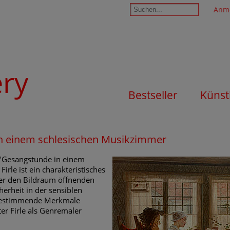
Anm
ery
Bestseller
Künst
 in einem schlesischen Musikzimmer
 "Gesangstunde in einem
rle ist ein charakteristisches
er den Bildraum öffnenden
erheit in der sensiblen
 bestimmende Merkmale
er Firle als Genremaler