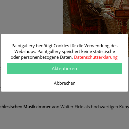
Paintgallery benötigt Cookies für die Verwendung des
Webshops. Paintgallery speichert keine statistische
oder personenbezogene Daten.
Datenschutzerklärung
.
 - 1929)
einem schlesischen Musikzimmer
Akteptieren
Abbrechen
024
schlesischen Musikzimmer
von Walter Firle als hochwertigen Kun