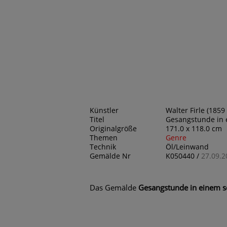
Künstler
Walter Firle (1859
Titel
Gesangstunde in 
Originalgröße
171.0 x 118.0 cm
Themen
Genre
Technik
Öl/Leinwand
Gemälde Nr
K050440 /
27.09.2
Das Gemälde
Gesangstunde in einem 