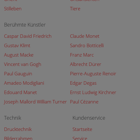
Stilleben
Tiere
Berühmte Künstler
Caspar David Friedrich
Claude Monet
Gustav Klimt
Sandro Botticelli
August Macke
Franz Marc
Vincent van Gogh
Albrecht Dürer
Paul Gauguin
Pierre-Auguste Renoir
Amadeo Modigliani
Edgar Degas
Edouard Manet
Ernst Ludwig Kirchner
Joseph Mallord William Turner
Paul Cézanne
Technik
Kundenservice
Drucktechnik
Startseite
Bilderrahmen
Service