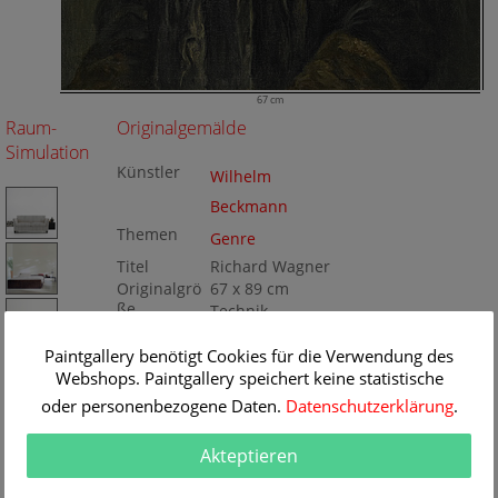
67 cm
Raum-
Originalgemälde
Simulation
Künstler
Wilhelm
Beckmann
Themen
Genre
Titel
Richard Wagner
Originalgrö
67 x 89 cm
ße
Technik
Öl/Leinwand
Gemälde
Nr
Paintgallery benötigt Cookies für die Verwendung des
KD130_052781
Webshops. Paintgallery speichert keine statistische
oder personenbezogene Daten.
Datenschutzerklärung
.
Akteptieren