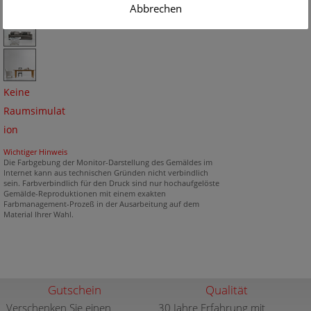
Abbrechen
Keine
Raumsimulat
ion
Wichtiger Hinweis
Die Farbgebung der Monitor-Darstellung des Gemäldes im
Internet kann aus technischen Gründen nicht verbindlich
sein. Farbverbindlich für den Druck sind nur hochaufgelöste
Gemälde-Reproduktionen mit einem exakten
Farbmanagement-Prozeß in der Ausarbeitung auf dem
Material Ihrer Wahl.
Gutschein
Qualität
Verschenken Sie einen
30 Jahre Erfahrung mit