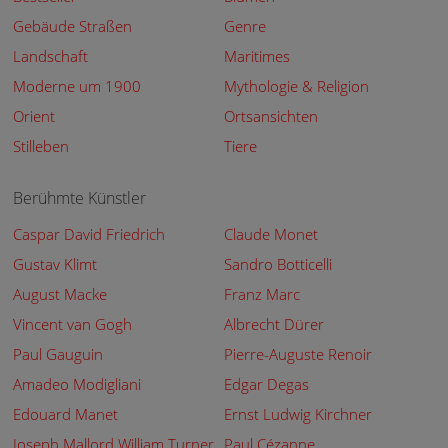
Gebäude Straßen
Genre
Landschaft
Maritimes
Moderne um 1900
Mythologie & Religion
Orient
Ortsansichten
Stilleben
Tiere
Berühmte Künstler
Caspar David Friedrich
Claude Monet
Gustav Klimt
Sandro Botticelli
August Macke
Franz Marc
Vincent van Gogh
Albrecht Dürer
Paul Gauguin
Pierre-Auguste Renoir
Amadeo Modigliani
Edgar Degas
Edouard Manet
Ernst Ludwig Kirchner
Joseph Mallord William Turner
Paul Cézanne