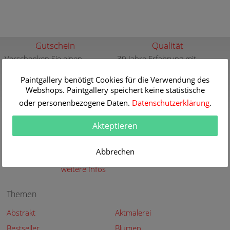
Gutschein
Qualität
Verschenken Sie einen
30 Jahre Erfahrung mit
Gutschein für eine
hochwertigen Gemälde-
hochwertige Kunstkopie
Reproduktionen
Paintgallery benötigt Cookies für die Verwendung des
Webshops. Paintgallery speichert keine statistische
weitere Infos
weitere Infos
oder personenbezogene Daten.
Datenschutzerklärung
.
Aktuelle und neue
Sicherheit
Gemälde
Sicher Kaufen - Sicher
Akteptieren
Bezahlen
Aktuelle und neue Gemälde
der großen Meister in der
weitere Infos
Abbrechen
Paintgallery
weitere Infos
Themen
Abstrakt
Aktmalerei
Bestseller
Blumen