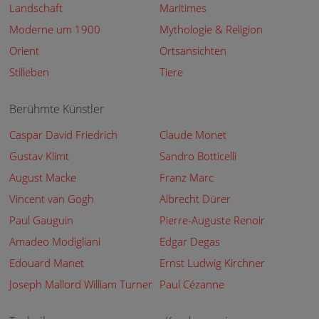
Landschaft
Maritimes
Moderne um 1900
Mythologie & Religion
Orient
Ortsansichten
Stilleben
Tiere
Berühmte Künstler
Caspar David Friedrich
Claude Monet
Gustav Klimt
Sandro Botticelli
August Macke
Franz Marc
Vincent van Gogh
Albrecht Dürer
Paul Gauguin
Pierre-Auguste Renoir
Amadeo Modigliani
Edgar Degas
Edouard Manet
Ernst Ludwig Kirchner
Joseph Mallord William Turner
Paul Cézanne