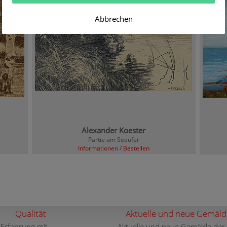
Abbrechen
Alexander Koester
Partie am Seeufer
Informationen / Bestellen
Qualität
Aktuelle und neue Gemäld
 Erfahrung mit
Aktuelle und neue Gemälde der