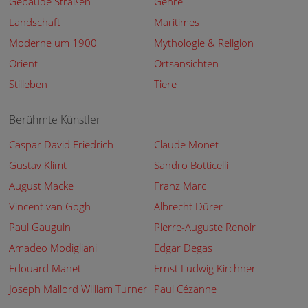
Gebäude Straßen
Genre
Landschaft
Maritimes
Moderne um 1900
Mythologie & Religion
Orient
Ortsansichten
Stilleben
Tiere
Berühmte Künstler
Caspar David Friedrich
Claude Monet
Gustav Klimt
Sandro Botticelli
August Macke
Franz Marc
Vincent van Gogh
Albrecht Dürer
Paul Gauguin
Pierre-Auguste Renoir
Amadeo Modigliani
Edgar Degas
Edouard Manet
Ernst Ludwig Kirchner
Joseph Mallord William Turner
Paul Cézanne